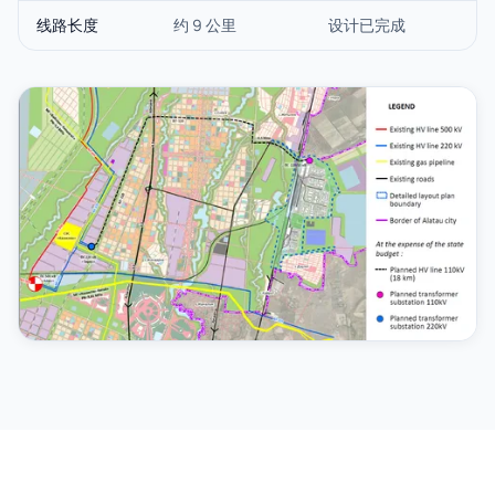
线路长度
约 9 公里
设计已完成