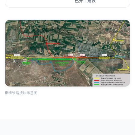
已开工建设
枢纽铁路接轨示意图