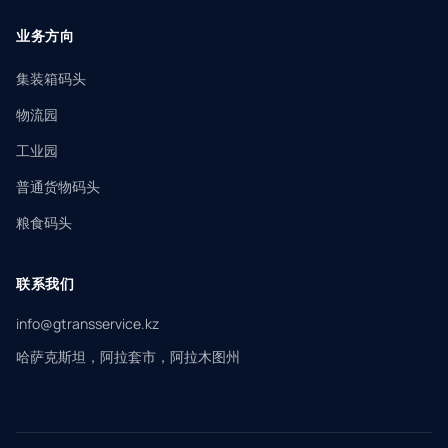
业务方向
集装箱码头
物流园
工业园
普通货物码头
粮食码头
联系我们
info@gtransservice.kz
哈萨克斯坦，阿拉套市，阿拉木图州