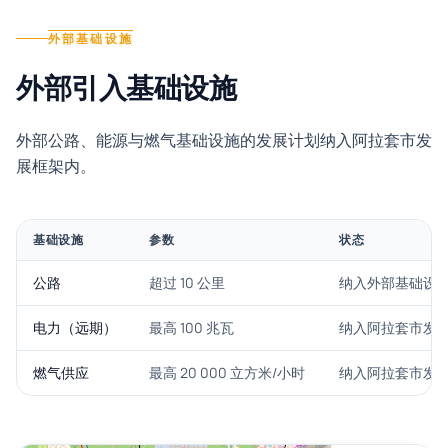
外部基础设施
外部引入基础设施
外部公路、能源与燃气基础设施的发展计划纳入阿拉套市发
展框架内。
基础设施
参数
状态
公路
超过 10 公里
纳入外部基础设
电力（远期）
最高 100 兆瓦
纳入阿拉套市发
燃气供应
最高 20 000 立方米/小时
纳入阿拉套市发