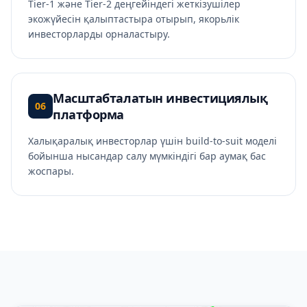
Tier-1 және Tier-2 деңгейіндегі жеткізушілер
экожүйесін қалыптастыра отырып, якорьлік
инвесторларды орналастыру.
Масштабталатын инвестициялық
06
платформа
Халықаралық инвесторлар үшін build-to-suit моделі
бойынша нысандар салу мүмкіндігі бар аумақ бас
жоспары.