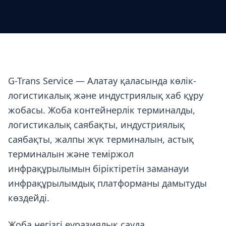
G-Trans Service — Алатау қаласында көлік-
логистикалық және индустриялық хаб құру
жобасы. Жоба контейнерлік терминалды,
логистикалық саябақты, индустриялық
саябақты, жалпы жүк терминалын, астық
терминалын және теміржол
инфрақұрылымын біріктіретін заманауи
инфрақұрылымдық платформаны дамытуды
көздейді.
Жоба негізгі еуразиялық сауда