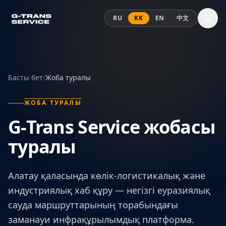
Мазмұнға өту
RU
KK
EN
中文
Басты бет
/
Жоба туралы
ЖОБА ТУРАЛЫ
G-Trans Service жобасы
туралы
Алатау қаласында көлік-логистикалық және
индустриялық хаб құру — негізгі еуразиялық
сауда маршруттарының торабындағы
заманауи инфрақұрылымдық платформа.