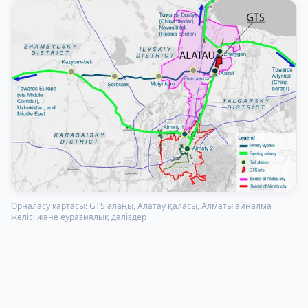
Орналасу картасы: GTS алаңы, Алатау қаласы, Алматы айналма
желісі және еуразиялық дәліздер