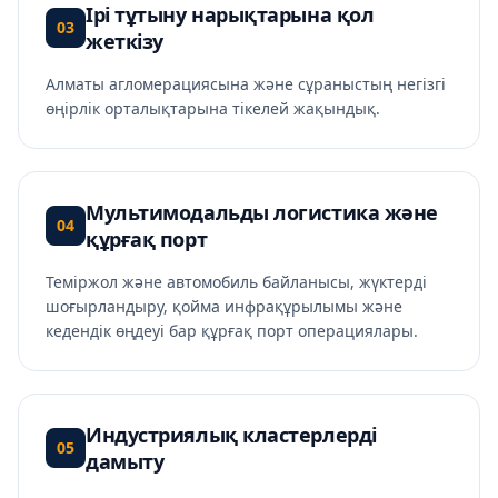
Ірі тұтыну нарықтарына қол
03
жеткізу
Алматы агломерациясына және сұраныстың негізгі
өңірлік орталықтарына тікелей жақындық.
Мультимодальды логистика және
04
құрғақ порт
Теміржол және автомобиль байланысы, жүктерді
шоғырландыру, қойма инфрақұрылымы және
кедендік өңдеуі бар құрғақ порт операциялары.
Индустриялық кластерлерді
05
дамыту