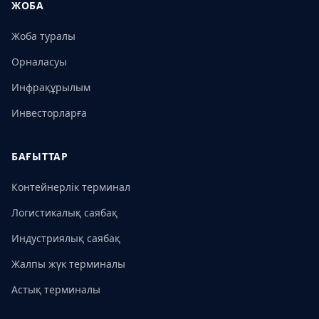
ЖОБА
Жоба туралы
Орналасуы
Инфрақұрылым
Инвесторларға
БАҒЫТТАР
Контейнерлік терминал
Логистикалық саябақ
Индустриялық саябақ
Жалпы жүк терминалы
Астық терминалы