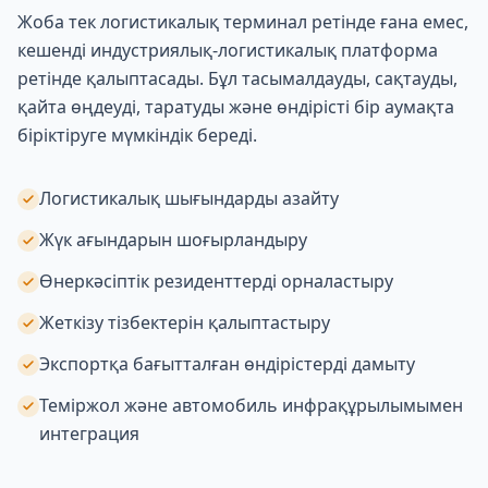
Жоба тек логистикалық терминал ретінде ғана емес,
кешенді индустриялық-логистикалық платформа
ретінде қалыптасады. Бұл тасымалдауды, сақтауды,
қайта өңдеуді, таратуды және өндірісті бір аумақта
біріктіруге мүмкіндік береді.
Логистикалық шығындарды азайту
Жүк ағындарын шоғырландыру
Өнеркәсіптік резиденттерді орналастыру
Жеткізу тізбектерін қалыптастыру
Экспортқа бағытталған өндірістерді дамыту
Теміржол және автомобиль инфрақұрылымымен
интеграция