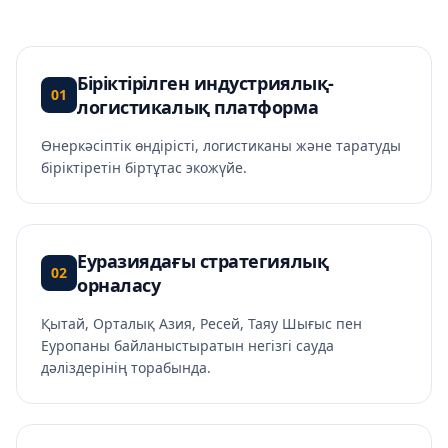
Біріктірілген индустриялық-
01
логистикалық платформа
Өнеркәсіптік өндірісті, логистиканы және таратуды
біріктіретін біртұтас экожүйе.
Еуразиядағы стратегиялық
02
орналасу
Қытай, Орталық Азия, Ресей, Таяу Шығыс пен
Еуропаны байланыстыратын негізгі сауда
дәліздерінің торабында.