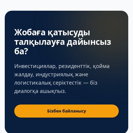
Жобаға қатысуды
талқылауға дайынсыз
ба?
Инвестициялар, резиденттік, қойма
жалдау, индустриялық және
логистикалық серіктестік — біз
диалогқа ашықпыз.
Бізбен байланысу