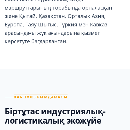
маршруттарының торабында орналасқан
және Қытай, Қазақстан, Орталық Азия,
Еуропа, Таяу Шығыс, Түркия мен Кавказ
арасындағы жүк ағындарына қызмет
көрсетуге бағдарланған.
ХАБ ТҰЖЫРЫМДАМАСЫ
Біртұтас индустриялық-
логистикалық экожүйе