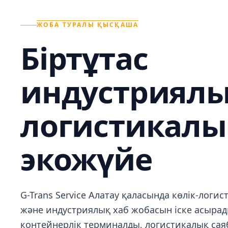
ЖОБА ТУРАЛЫ ҚЫСҚАША
Біртұтас
индустриялы
логистикалы
экожүйе
G-Trans Service Алатау қаласында көлік-логи
және индустриялық хаб жобасын іске асырад
контейнерлік терминалды, логистикалық сая