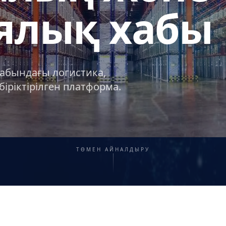
ялық хабы
орабындағы логистика,
іріктірілген платформа.
ТӨМЕН АЙНАЛДЫРУ