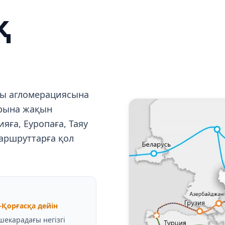
қ
аты агломерациясына
арына жақын
яға, Еуропаға, Таяу
аршруттарға қол
Қорғасқа дейін
екарадағы негізгі