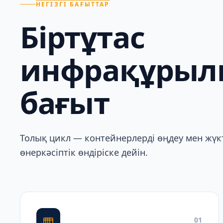
НЕГІЗГІ БАҒЫТТАР
Біртұтас
инфрақұрыл
бағыт
Толық цикл — контейнерлерді өңдеу мен жүкт
өнеркәсіптік өндіріске дейін.
01