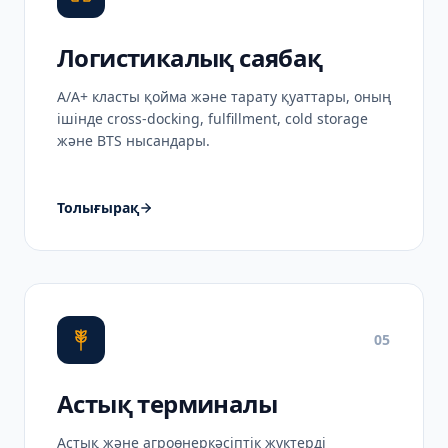
Логистикалық саябақ
A/A+ класты қойма және тарату қуаттары, оның
ішінде cross-docking, fulfillment, cold storage
және BTS нысандары.
Толығырақ
05
Астық терминалы
Астық және агроөнеркәсіптік жүктерді