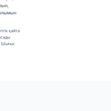
лын,
рылымын
птік қайта
асады
яу Шығыс