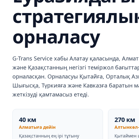
стратегиялы
орналасу
G-Trans Service хабы Алатау қаласында, Алм
және Қазақстанның негізгі теміржол бағытт
орналасқан. Орналасуы Қытайға, Орталық Ази
Шығысқа, Түркияға және Кавказға баратын м
жеткізуді қамтамасыз етеді.
40 км
270 км
Алматыға дейін
Алтынкөл–
Қазақстанның ең ірі тұтыну
Қытаймен ш