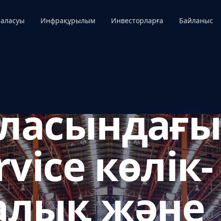
аласуы
Инфрақұрылым
Инвесторларға
Байланыс
аласындағ
rvice көлік-
алық және