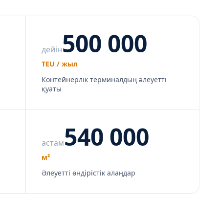
500 000
дейін
TEU / жыл
Контейнерлік терминалдың әлеуетті
қуаты
540 000
астам
м²
Әлеуетті өндірістік алаңдар