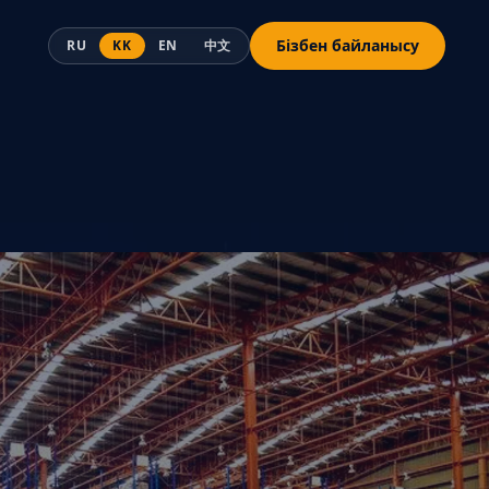
Бізбен байланысу
RU
KK
EN
中文
ы