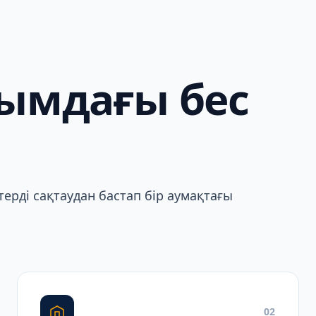
ымдағы бес
ерді сақтаудан бастап бір аумақтағы
02