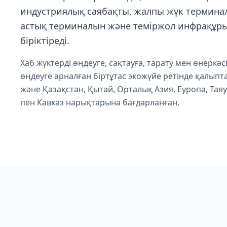
индустриялық саябақты, жалпы жүк термина
астық терминалын және теміржол инфрақұ
біріктіреді.
Хаб жүктерді өңдеуге, сақтауға, тарату мен өнеркәсі
өңдеуге арналған біртұтас экожүйе ретінде қалыпт
және Қазақстан, Қытай, Орталық Азия, Еуропа, Та
пен Кавказ нарықтарына бағдарланған.