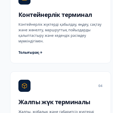
Контейнерлік терминал
Контейнерлік жүктерді қабылдау, өңдеу, сақтау
және жөнелту, маршруттық пойыздарды
қалыптастыру және кедендік рәсімдеу
мүмкіндігімен.
Толығырақ
04
Жалпы жүк терминалы
Жалпы, жобалық және габаритсіз жүктерді