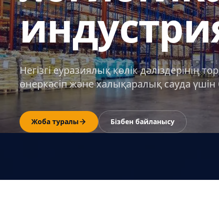
индустри
Негізгі еуразиялық көлік дәліздерінің т
өнеркәсіп және халықаралық сауда үшін б
Жоба туралы
Бізбен байланысу