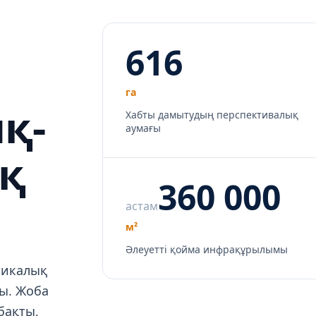
616
га
қ-
Хабты дамытудың перспективалық
аумағы
қ
360 000
астам
м²
Әлеуетті қойма инфрақұрылымы
стикалық
ы. Жоба
бақты,