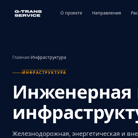
Перейти к содержанию
О проекте
Направления
Ра
Главная
/
Инфраструктура
ИНФРАСТРУКТУРА
Инженерная 
инфраструкт
Железнодорожная, энергетическая и вн