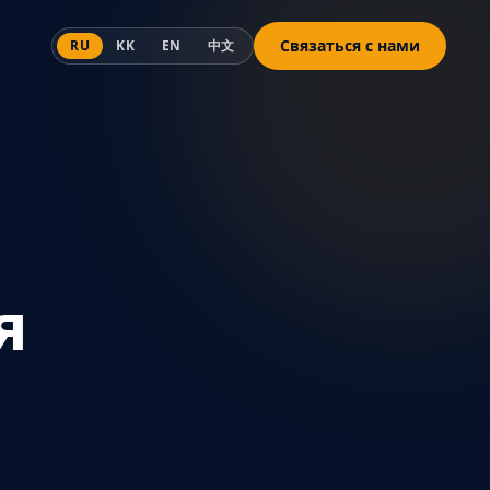
Связаться с нами
RU
KK
EN
中文
я